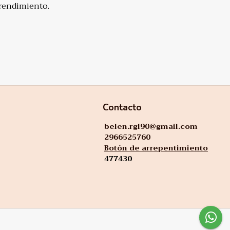
rendimiento.
Contacto
belen.rgl90@gmail.com
2966525760
Botón de arrepentimiento
477430