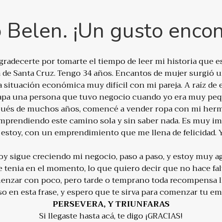
 Belen. ¡Un gusto encont
radecerte por tomarte el tiempo de leer mi historia que e
a de Santa Cruz. Tengo 34 años. Encantos de mujer surgió
situación económica muy difícil con mi pareja. A raíz de e
apa una persona que tuvo negocio cuando yo era muy peq
ués de muchos años, comencé a vender ropa con mi herma
prendiendo este camino sola y sin saber nada. Es muy imp
cá estoy, con un emprendimiento que me llena de felicidad.
hoy sigue creciendo mi negocio, paso a paso, y estoy muy ag
enia en el momento, lo que quiero decir que no hace falta
enzar con poco, pero tarde o temprano toda recompensa ll
o en esta frase, y espero que te sirva para comenzar tu 
PERSEVERA, Y TRIUNFARAS
Si llegaste hasta acá, te digo ¡GRACIAS!