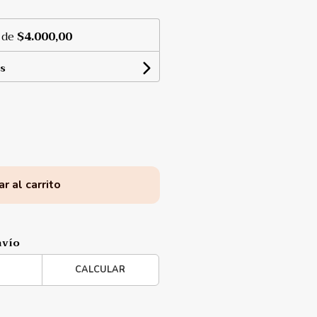
 de
$4.000,00
s
r al carrito
nvío
CALCULAR