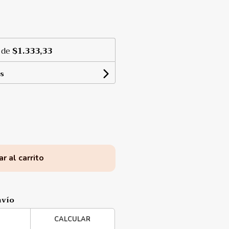
 de
$1.333,33
s
r al carrito
nvío
CALCULAR