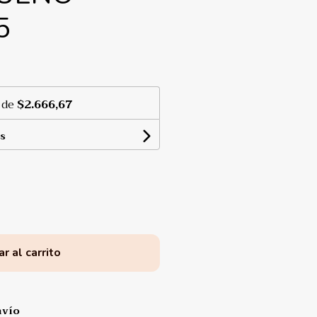
5
 de
$2.666,67
s
r al carrito
nvío