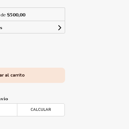
 de
$500,00
s
r al carrito
nvío
CALCULAR