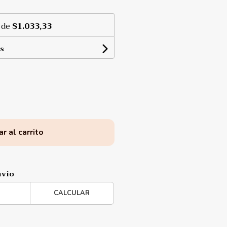
 de
$1.033,33
s
r al carrito
nvío
CALCULAR