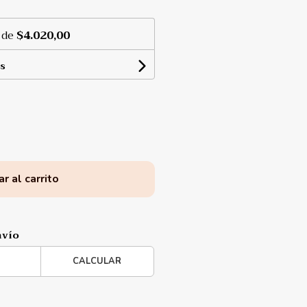
 de
$4.020,00
s
r al carrito
nvío
CALCULAR