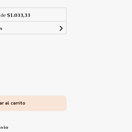
 de
$1.033,33
s
r al carrito
nvío