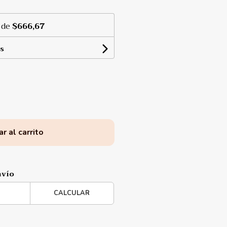
 de
$666,67
s
r al carrito
nvío
CALCULAR