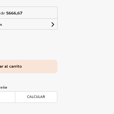
 de
$666,67
s
r al carrito
nvío
CALCULAR